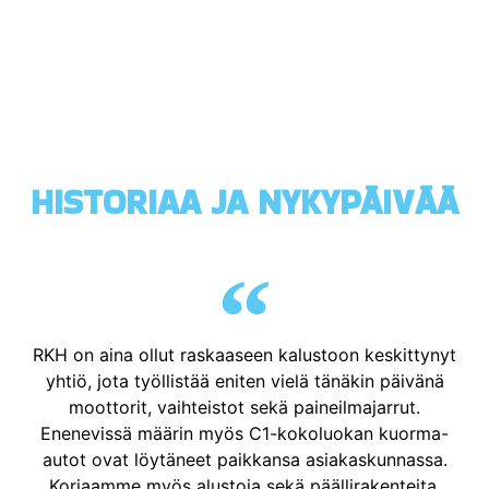
HISTORIAA JA NYKYPÄIVÄÄ
RKH on aina ollut raskaaseen kalustoon keskittynyt
yhtiö, jota työllistää eniten vielä tänäkin päivänä
moottorit, vaihteistot sekä paineilmajarrut.
Enenevissä määrin myös C1-kokoluokan kuorma-
autot ovat löytäneet paikkansa asiakaskunnassa.
Korjaamme myös alustoja sekä päällirakenteita,