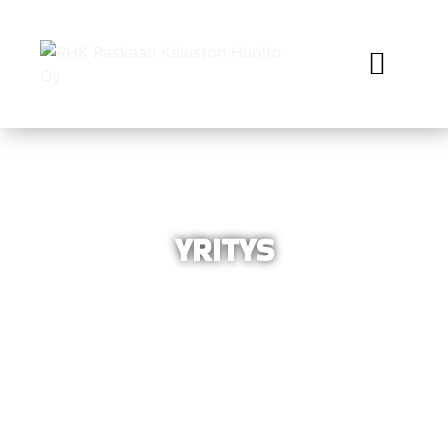
YRITYS
RKH:n historia ulottuu jo vuoteen 1977, kun Jouko Mäenpää
kiersi päivystävällä huoltoautolla korjaamassa raskasta
kalustoa. Täältä näet lisää yrityksen historiasta sekä
nykytilanteesta. Henkilökuntamme ansiosta asiakkaidemme
autot pysyvät liikkellä vielä huomennakin!