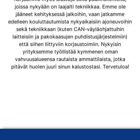
joissa nykyään on laajalti tekniikkaa. Emme ole
jääneet kehityksessä jalkoihin, vaan jatkamme
edelleen kouluttautumista nykyaikaisiin ajoneuvoihin
sekä tekniikkaan (kuten CAN-väyläohjattuihin
laitteisiin ja pakokaasujen puhdistusjärjestelmiin)
että siihen liittyviin korjaustoimiin. Nykyisin
yrityksemme työllistää kymmenen oman
vahvuusalueensa rautaista ammattilaista, jotka
pitävät huolen juuri sinun kalustostasi. Tervetuloa!